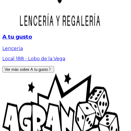
A tu gusto
Lencería
Local 188 -
Lobo de la Vega
Ver más sobre
A tu gusto