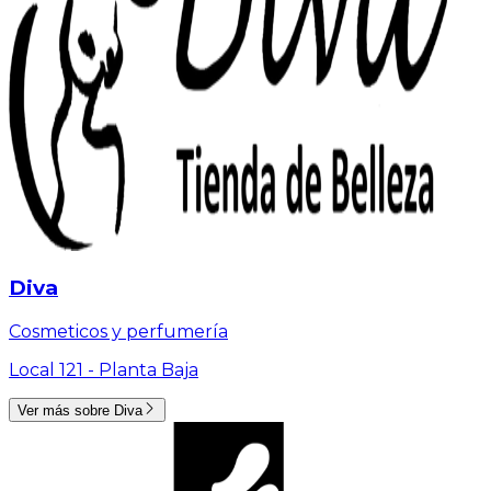
Diva
Cosmeticos y perfumería
Local 121 -
Planta Baja
Ver más sobre
Diva